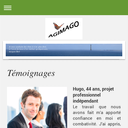
Je vous souhaite des rêves à n'en plus finir,
et l'envie furieuse d'en réaliser quelques-uns.
Jacques Brel
Témoignages
Hugo, 44 ans, projet
professionnel
indépendant
Le travail que nous
avons fait m’a apporté
confiance en moi et
combativité. J’ai appris,